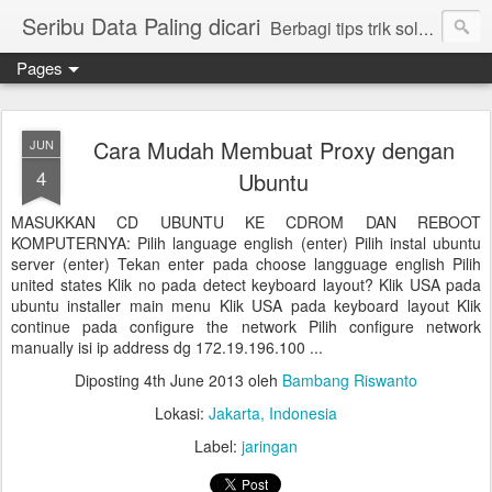
Seribu Data Paling dicari
Berbagi tips trik solusi cara mudah cepat lengkap
Pages
Cara Mudah Membuat Proxy dengan
JUN
4
Ubuntu
MASUKKAN CD UBUNTU KE CDROM DAN REBOOT
KOMPUTERNYA: Pilih language english (enter) Pilih instal ubuntu
server (enter) Tekan enter pada choose langguage english Pilih
united states Klik no pada detect keyboard layout? Klik USA pada
ubuntu installer main menu Klik USA pada keyboard layout Klik
continue pada configure the network Pilih configure network
manually isi ip address dg 172.19.196.100 ...
Diposting
4th June 2013
oleh
Bambang Riswanto
Lokasi:
Jakarta, Indonesia
Label:
jaringan