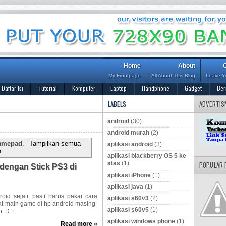
Home
About
My Frontpage
All About This Blog
Leave Y
Daftar Isi
Tutorial
Komputer
Laptop
Handphone
Gadget
Ber
LABELS
ADVERTIS
android
(30)
android murah
(2)
amepad
.
Tampilkan semua
aplikasi android
(3)
n
aplikasi blackberry OS 5 ke
atas
(1)
POPULAR 
dengan Stick PS3 di
aplikasi iPhone
(1)
aplikasi java
(1)
aplikasi s60v3
(2)
aplikasi s60v5
(1)
aplikasi windows phone
(1)
Read more »