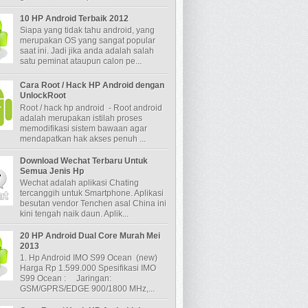
10 HP Android Terbaik 2012
Siapa yang tidak tahu android, yang
merupakan OS yang sangat popular
saat ini. Jadi jika anda adalah salah
satu peminat ataupun calon pe...
Cara Root / Hack HP Android dengan
UnlockRoot
Root / hack hp android - Root android
adalah merupakan istilah proses
memodifikasi sistem bawaan agar
mendapatkan hak akses penuh ...
Download Wechat Terbaru Untuk
Semua Jenis Hp
Wechat adalah aplikasi Chating
tercanggih untuk Smartphone. Aplikasi
besutan vendor Tenchen asal China ini
kini tengah naik daun. Aplik...
20 HP Android Dual Core Murah Mei
2013
1. Hp Android IMO S99 Ocean (new)
Harga Rp 1.599.000 Spesifikasi IMO
S99 Ocean : Jaringan:
GSM/GPRS/EDGE 900/1800 MHz,...