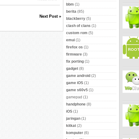
bbm
(1)
berita
(85)
Next Post »
blackberry
(5)
clash of clans
(1)
custom rom
(5)
emui
(1)
firefox os
(1)
firmware
(3)
fix porting
(1)
gadget
(8)
game android
(2)
game iOS
(1)
game s60v5
(1)
gamepad
(1)
handphone
(8)
iOS
(1)
jaringan
(1)
kitkat
(2)
komputer
(6)