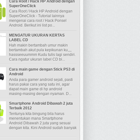
Cara Root / Hack HP Android dengan
SuperOneClick
Cara Root / Hack HP Android dengan
SuperOneClick - Tutorial lainnya
mengenai cara root / Hack Ponsel
Android. Berikut ini list po...
MENGATUR UKURAN KERTAS
LABEL CD
Hah makin bertambah umur makin
bertambah akut pula kepikunan ku,,,,
hassseeuummm Kudu tulis lagi sendiri.
Cara ngatur ukuran label CD bi...
Cara main game dengan Stick PS3 di
Android
Anda para gamer android sejati, pasti
harus pakai cara yang satu ini, agar
dapat main game di hp android
masing-masing dengan nyaman. D...
Smartphone Android Dibawah 2 juta
Terbaik 2012
Tentunya kita bingung bila harus
menentukan mana Smartphone
Android Dibawah 2 juta yang sesuai
dengan kita. Kini Android sudah banyak