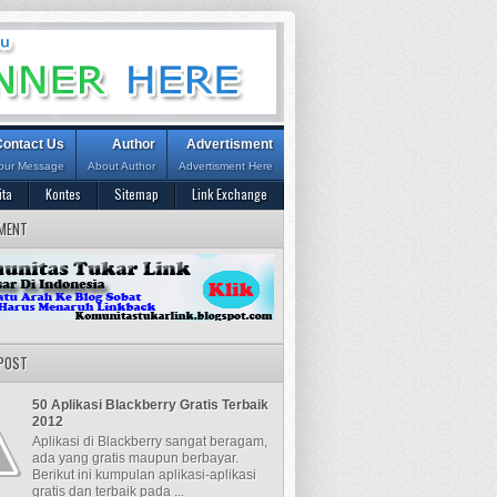
Contact Us
Author
Advertisment
our Message
About Author
Advertisment Here
ita
Kontes
Sitemap
Link Exchange
MENT
POST
50 Aplikasi Blackberry Gratis Terbaik
2012
Aplikasi di Blackberry sangat beragam,
ada yang gratis maupun berbayar.
Berikut ini kumpulan aplikasi-aplikasi
gratis dan terbaik pada ...