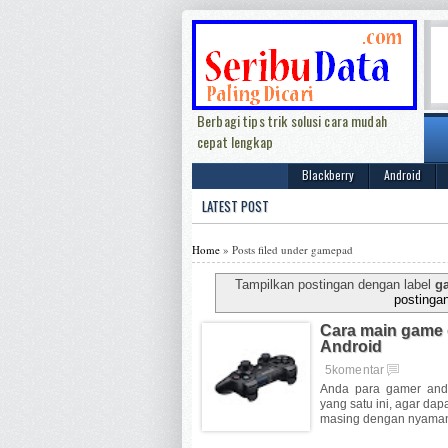
Berbagi tips trik solusi cara mudah
cepat lengkap
Blackberry
Android
LATEST POST
Home
»
Posts filed under gamepad
Tampilkan postingan dengan label
g
postinga
Cara main game 
Android
5komentar